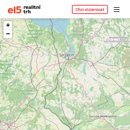
Chci inzerovat
+
−