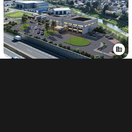
Pronájem výrobního prostoru 1 850 m²,
Králův Dvůr
dohodou
Typ
výroba
Plocha
1 850 m²