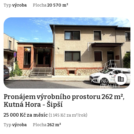
Typ
výroba
Plocha
20 570 m²
Pronájem výrobního prostoru 262 m²,
Kutná Hora - Šipší
25 000 Kč za měsíc
(1 145 Kč za m²/rok)
Typ
výroba
Plocha
262 m²