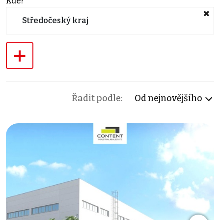
Kde?
Středočeský kraj
+
Řadit podle:
Od nejnovějšího