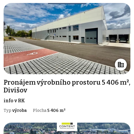
Pronájem výrobního prostoru 5 406 m²,
Divišov
info v RK
Typ
výroba
Plocha
5 406 m²