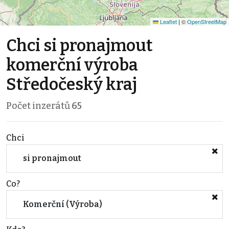
Leaflet
|
©
OpenStreetMap
Chci si pronajmout
komerční výroba
Středočeský kraj
Počet inzerátů
65
Chci
si pronajmout
Co?
Komerční (Výroba)