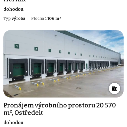
dohodou
Typ
výroba
Plocha
1 106 m²
Pronájem výrobního prostoru 20 570
m², Ostředek
dohodou