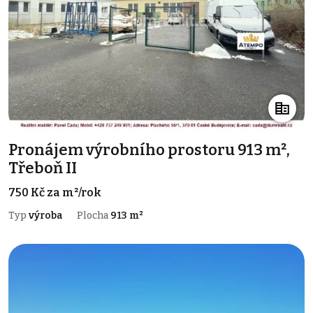
Pronájem výrobního prostoru 913 m²,
Třeboň II
750 Kč za m²/rok
Typ
výroba
Plocha
913 m²