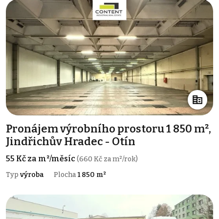
Pronájem výrobního prostoru 1 850 m²,
Jindřichův Hradec - Otín
55 Kč za m²/měsíc
(660 Kč za m²/rok)
Typ
výroba
Plocha
1 850 m²