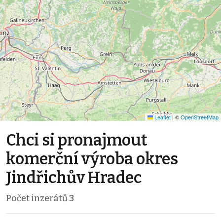
Leaflet
|
©
OpenStreetMap
Chci si pronajmout
komerční výroba okres
Jindřichův Hradec
Počet inzerátů
3