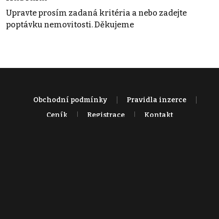
Upravte prosím zadaná kritéria a nebo zadejte
poptávku nemovitosti. Děkujeme
Obchodní podmínky
Pravidla inzerce
Ceník
Registrace
Kontakt
© 2022 - 2026 Copyright CZECH NEWS CENTER a.s. a dodavatelé
obsahu |
Autorská práva k publikovaným materiálům
|
Podmínky pro
užívání služby informační společnosti
|
Informace o zpracování
osobních údajů
|
Cookies
|
Nastavení soukromí
|
Vlastnická
struktura
|
Jednotné kontaktní místo / Single Point of Contact
|
Podat
oznámení