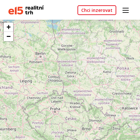
Chci inzerovat
+
−