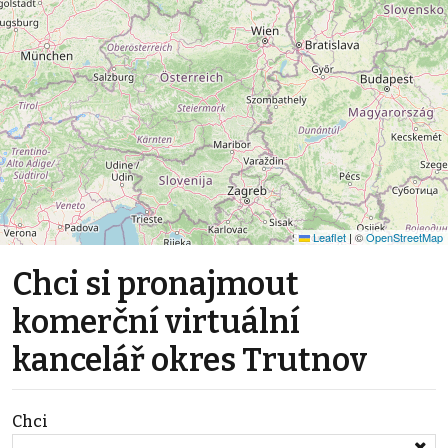
Leaflet
|
©
OpenStreetMap
Chci si pronajmout
komerční virtuální
kancelář okres Trutnov
Chci