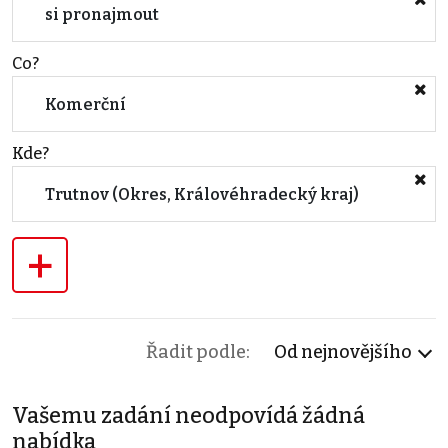
si pronajmout
Co?
Komerční
Kde?
Trutnov (Okres, Královéhradecký kraj)
+
Řadit podle:
Od nejnovějšího
Vašemu zadání neodpovídá žádná
nabídka