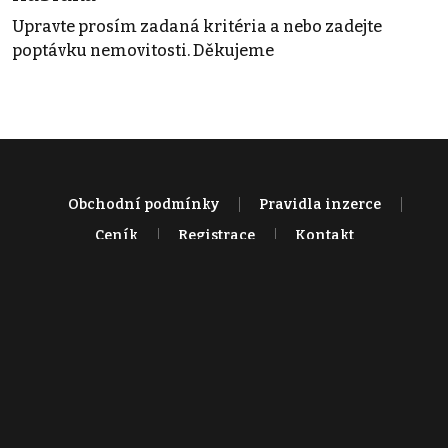
Upravte prosím zadaná kritéria a nebo zadejte
poptávku nemovitosti. Děkujeme
Obchodní podmínky
Pravidla inzerce
Ceník
Registrace
Kontakt
© 2022 - 2026 Copyright CZECH NEWS CENTER a.s. a dodavatelé
obsahu |
Autorská práva k publikovaným materiálům
|
Podmínky pro
užívání služby informační společnosti
|
Informace o zpracování
osobních údajů
|
Cookies
|
Nastavení soukromí
|
Vlastnická
struktura
|
Jednotné kontaktní místo / Single Point of Contact
|
Podat
oznámení