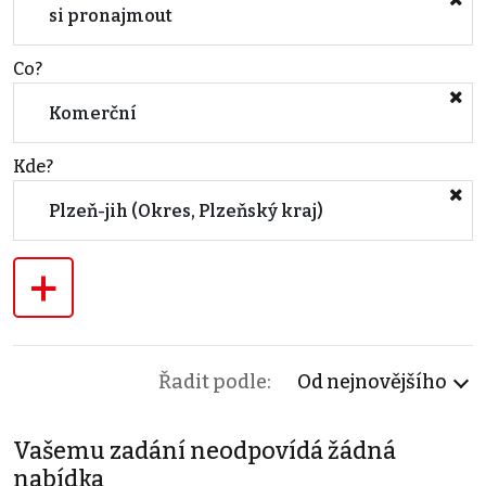
si pronajmout
Co?
Komerční
Kde?
Plzeň-jih (Okres, Plzeňský kraj)
+
Řadit podle:
Od nejnovějšího
Vašemu zadání neodpovídá žádná
nabídka