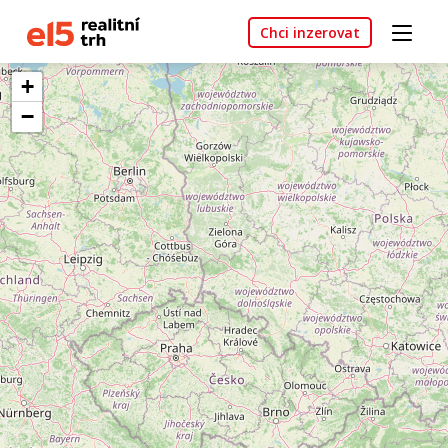
Chci inzerovat
+
−