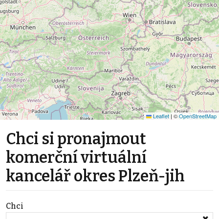
Leaflet
|
©
OpenStreetMap
Chci si pronajmout
komerční virtuální
kancelář okres Plzeň-jih
Chci