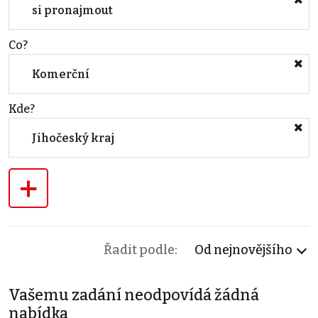
si pronajmout
Co?
Komerční
Kde?
Jihočeský kraj
+
Řadit podle:
Od nejnovějšího
Vašemu zadání neodpovídá žádná
nabídka