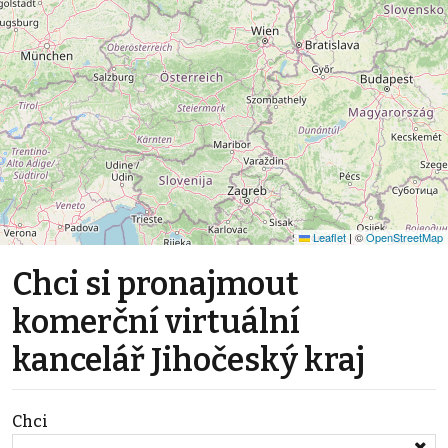
Leaflet
|
©
OpenStreetMap
Chci si pronajmout
komerční virtuální
kancelář Jihočeský kraj
Chci