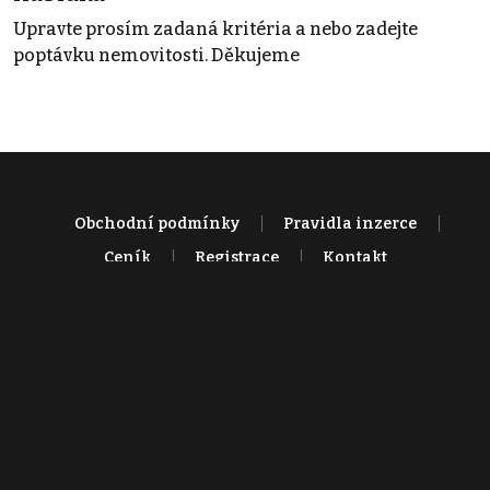
Upravte prosím zadaná kritéria a nebo zadejte
poptávku nemovitosti. Děkujeme
Obchodní podmínky
Pravidla inzerce
Ceník
Registrace
Kontakt
© 2022 - 2026 Copyright CZECH NEWS CENTER a.s. a dodavatelé
obsahu |
Autorská práva k publikovaným materiálům
|
Podmínky pro
užívání služby informační společnosti
|
Informace o zpracování
osobních údajů
|
Cookies
|
Nastavení soukromí
|
Vlastnická
struktura
|
Jednotné kontaktní místo / Single Point of Contact
|
Podat
oznámení