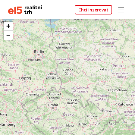
Chci inzerovat
+
−