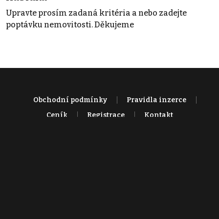
Upravte prosím zadaná kritéria a nebo zadejte
poptávku nemovitosti. Děkujeme
Obchodní podmínky
Pravidla inzerce
Ceník
Registrace
Kontakt
© 2022 - 2026 Copyright CZECH NEWS CENTER a.s. a dodavatelé
obsahu |
Autorská práva k publikovaným materiálům
|
Podmínky pro
užívání služby informační společnosti
|
Informace o zpracování
osobních údajů
|
Cookies
|
Nastavení soukromí
|
Vlastnická
struktura
|
Jednotné kontaktní místo / Single Point of Contact
|
Podat
oznámení