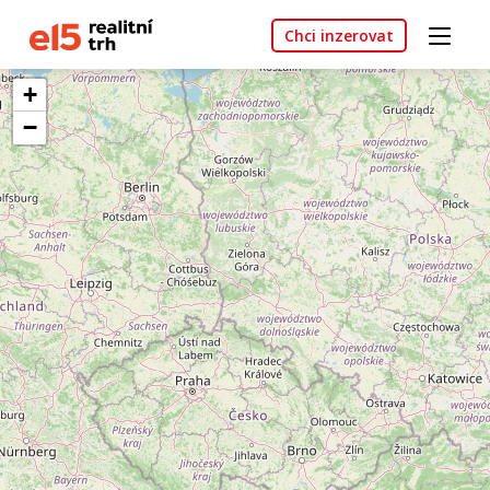
Chci inzerovat
+
−