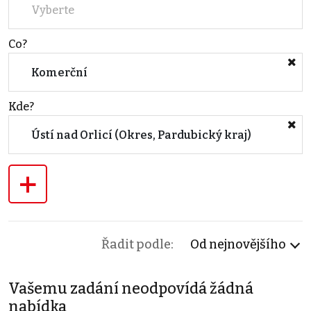
Vyberte
Co?
Komerční
Kde?
Ústí nad Orlicí (Okres, Pardubický kraj)
+
Řadit podle:
Od nejnovějšího
Vašemu zadání neodpovídá žádná
nabídka