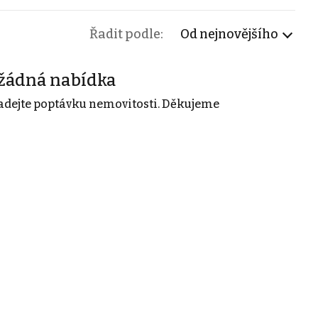
Řadit podle:
Od nejnovějšího
žádná nabídka
adejte poptávku nemovitosti. Děkujeme