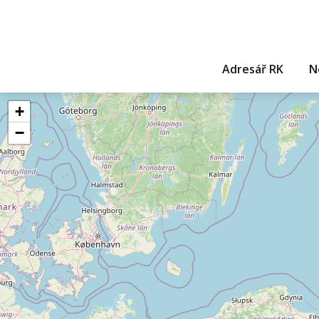
Adresář RK
N
+
−