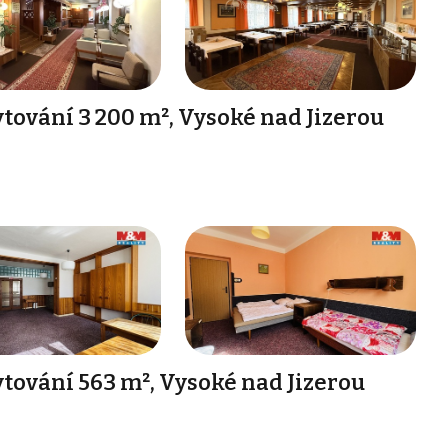
tování 3 200 m², Vysoké nad Jizerou
tování 563 m², Vysoké nad Jizerou