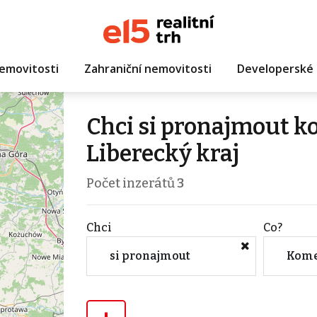
emovitosti
Zahraniční nemovitosti
Developerské 
Chci si pronajmout k
Liberecký kraj
Počet inzerátů
3
Chci
Co?
si pronajmout