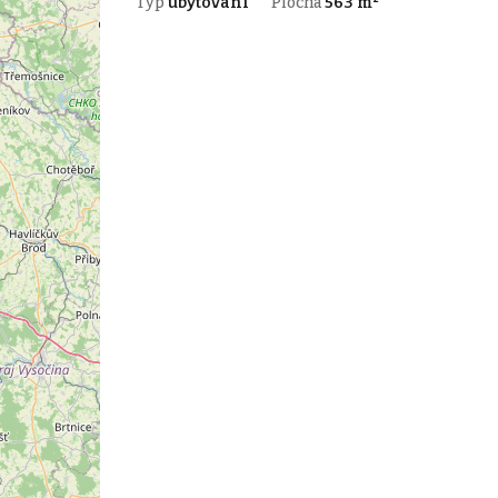
Typ
ubytování
Plocha
563 m²