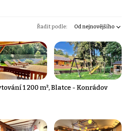
Řadit podle:
Od nejnovějšího
ování 1 200 m², Blatce - Konrádov