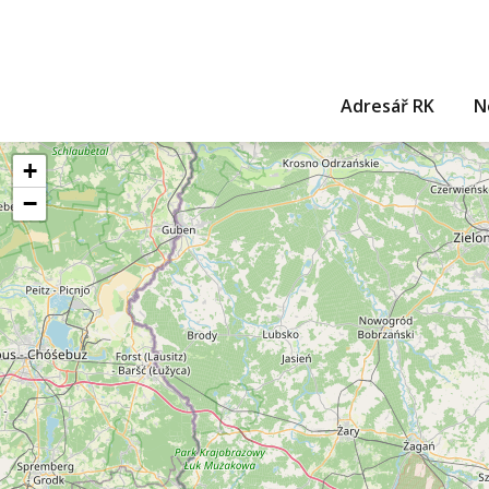
Adresář RK
N
+
−