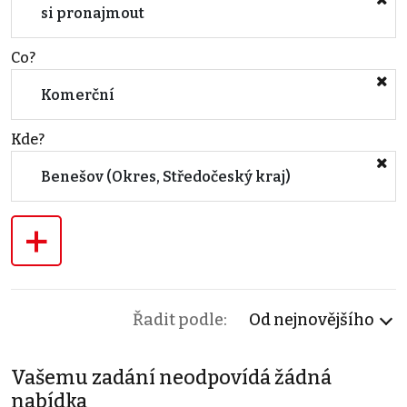
si pronajmout
Co?
Komerční
Kde?
Benešov (Okres, Středočeský kraj)
+
Řadit podle:
Od nejnovějšího
Vašemu zadání neodpovídá žádná
nabídka