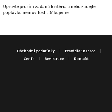
Upravte prosím zadaná kritéria a nebo zadejte
poptávku nemovitosti. Děkujeme
Obchodní podmínky
Pravidla inzerce
Ceník
Registrace
Kontakt
© 2022 - 2026 Copyright CZECH NEWS CENTER a.s. a dodavatelé
obsahu |
Autorská práva k publikovaným materiálům
|
Podmínky pro
užívání služby informační společnosti
|
Informace o zpracování
osobních údajů
|
Cookies
|
Nastavení soukromí
|
Vlastnická
struktura
|
Jednotné kontaktní místo / Single Point of Contact
|
Podat
oznámení