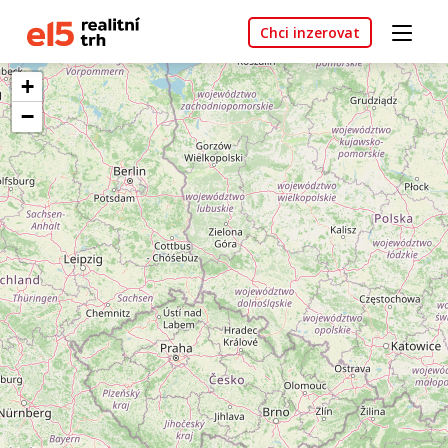
Chci inzerovat
+
−