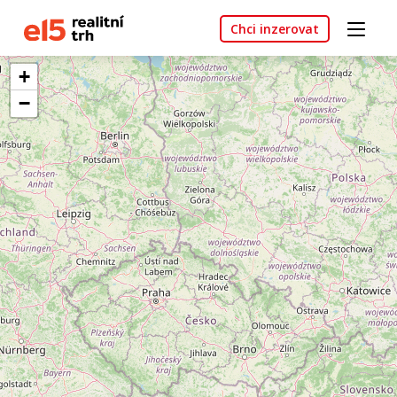
Chci inzerovat
+
−