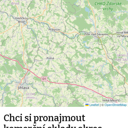
Leaflet
|
©
OpenStreetMap
Chci si pronajmout