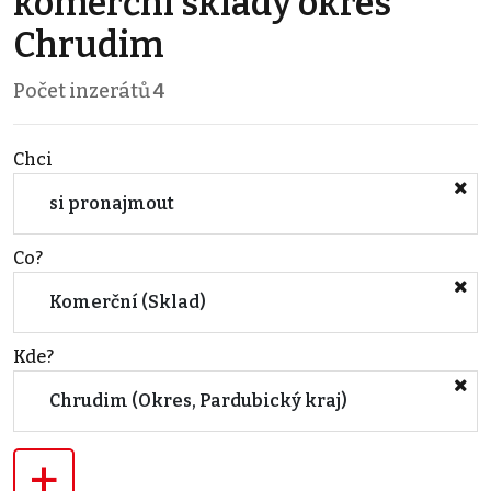
komerční sklady okres
Chrudim
Počet inzerátů
4
Chci
si pronajmout
Co?
Komerční (Sklad)
Kde?
Chrudim (Okres, Pardubický kraj)
+