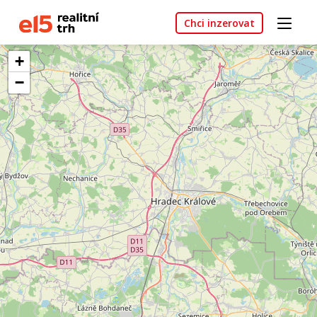
Chci inzerovat
+
−