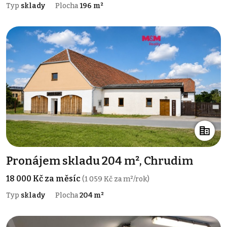
Typ
sklady
Plocha
196 m²
Pronájem skladu 204 m², Chrudim
18 000 Kč za měsíc
(1 059 Kč za m²/rok)
Typ
sklady
Plocha
204 m²