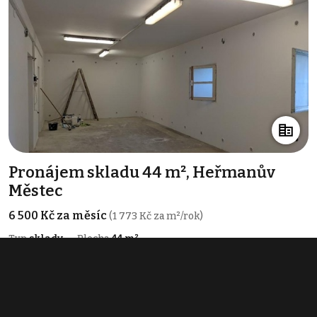
Pronájem skladu 44 m², Heřmanův
Městec
6 500 Kč za měsíc
(1 773 Kč za m²/rok)
Typ
sklady
Plocha
44 m²