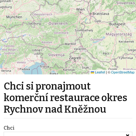
Leaflet
|
©
OpenStreetMap
Chci si pronajmout
komerční restaurace okres
Rychnov nad Kněžnou
Chci