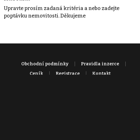
Upravte prosím zadaná kritéria a nebo zadejte
poptávku nemovitosti. Děkujeme
Obchodní podmínky
Pravidla inzerce
Ceník
Registrace
Kontakt
© 2022 - 2026 Copyright CZECH NEWS CENTER a.s. a dodavatelé
obsahu |
Autorská práva k publikovaným materiálům
|
Podmínky pro
užívání služby informační společnosti
|
Informace o zpracování
osobních údajů
|
Cookies
|
Nastavení soukromí
|
Vlastnická
struktura
|
Jednotné kontaktní místo / Single Point of Contact
|
Podat
oznámení