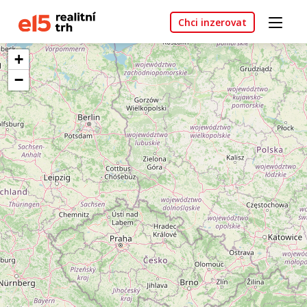
Chci inzerovat
+
−