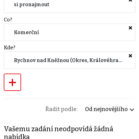
si pronajmout
Co?
Komerční
Kde?
Rychnov nad Kněžnou (Okres, Královéhradecký kraj)
+
Řadit podle:
Od nejnovějšího
Vašemu zadání neodpovídá žádná
nabídka