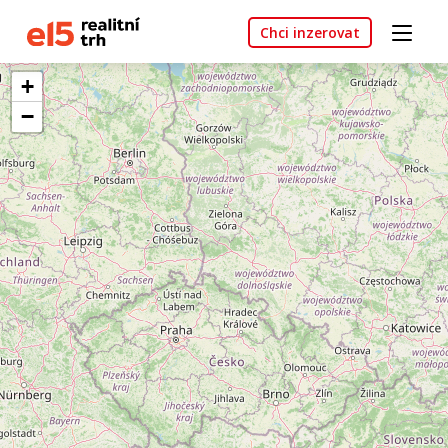
Chci inzerovat
+
−