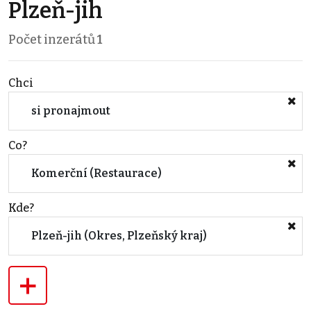
Plzeň-jih
Počet inzerátů
1
Chci
si pronajmout
Co?
Komerční (Restaurace)
Kde?
Plzeň-jih (Okres, Plzeňský kraj)
+