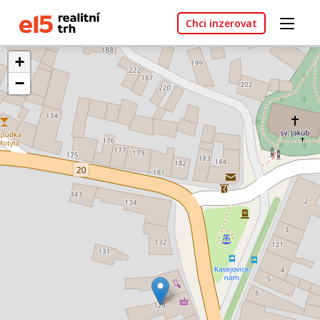
Chci inzerovat
+
−