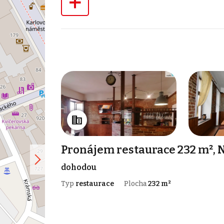
+
Pronájem restaurace 232 m²,
dohodou
Typ
restaurace
Plocha
232 m²