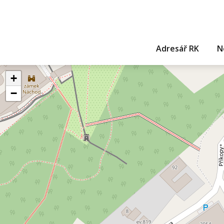
Adresář RK
N
+
−