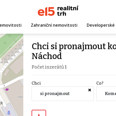
emovitosti
Zahraniční nemovitosti
Developerské 
Chci si pronajmout k
Náchod
Počet inzerátů
1
Chci
Co?
si pronajmout