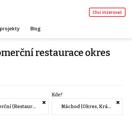
Chci inzerovat
projekty
Blog
omerční restaurace okres
Kde?
Komerční (Restaurace)
Náchod (Okres, Královéhradecký kraj)