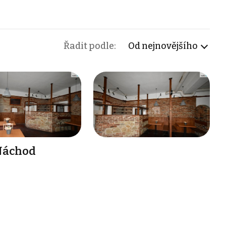
Řadit podle:
Od nejnovějšího
 Náchod