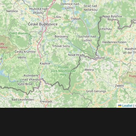
Leaflet
|