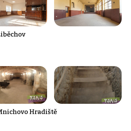
Liběchov
Mnichovo Hradiště