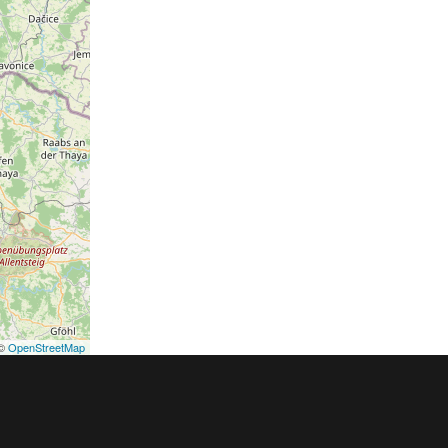
©
OpenStreetMap