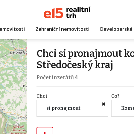
emovitosti
Zahraniční nemovitosti
Developerské 
Chci si pronajmout k
Středočeský kraj
Počet inzerátů
4
Chci
Co?
si pronajmout