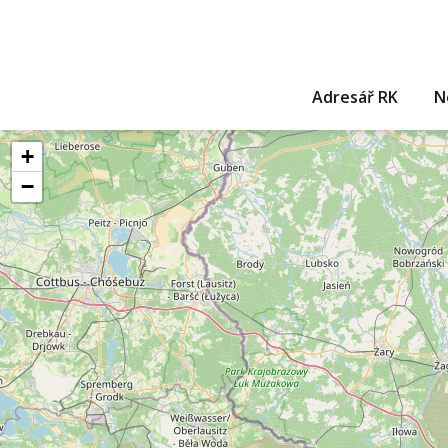
Adresář RK
N
+
−