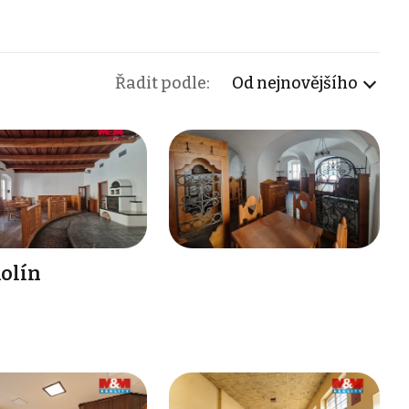
Řadit podle:
Od nejnovějšího
olín