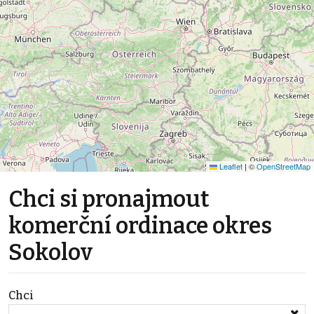
Leaflet
|
©
OpenStreetMap
Chci si pronajmout
komerční ordinace okres
Sokolov
Chci