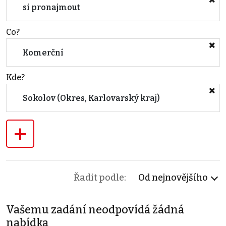
si pronajmout
Co?
Komerční
Kde?
Sokolov (Okres, Karlovarský kraj)
+
Řadit podle:
Od nejnovějšího
Vašemu zadání neodpovídá žádná
nabídka