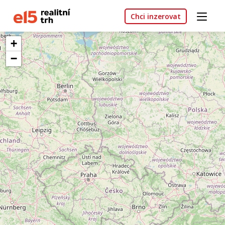
Chci inzerovat
+
−