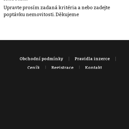
Upravte prosím zadaná kritéria a nebo zadejte
poptávku nemovitosti. Děkujeme
Obchodní podmínky
Pravidla inzerce
Ceník
Registrace
Kontakt
© 2022 - 2026 Copyright CZECH NEWS CENTER a.s. a dodavatelé
obsahu |
Autorská práva k publikovaným materiálům
|
Podmínky pro
užívání služby informační společnosti
|
Informace o zpracování
osobních údajů
|
Cookies
|
Nastavení soukromí
|
Vlastnická
struktura
|
Jednotné kontaktní místo / Single Point of Contact
|
Podat
oznámení