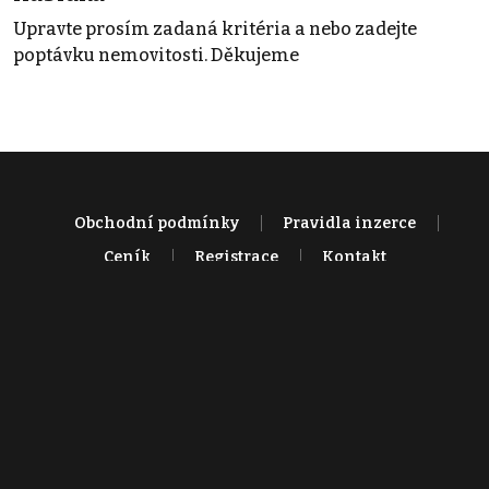
Upravte prosím zadaná kritéria a nebo zadejte
poptávku nemovitosti. Děkujeme
Obchodní podmínky
Pravidla inzerce
Ceník
Registrace
Kontakt
© 2022 - 2026 Copyright CZECH NEWS CENTER a.s. a dodavatelé
obsahu |
Autorská práva k publikovaným materiálům
|
Podmínky pro
užívání služby informační společnosti
|
Informace o zpracování
osobních údajů
|
Cookies
|
Nastavení soukromí
|
Vlastnická
struktura
|
Jednotné kontaktní místo / Single Point of Contact
|
Podat
oznámení