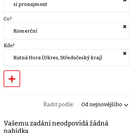
si pronajmout
Co?
Komerční
Kde?
Kutná Hora (Okres, Středočeský kraj)
+
Řadit podle:
Od nejnovějšího
Vašemu zadání neodpovídá žádná
nabídka