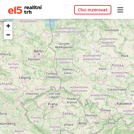
Chci inzerovat
+
−