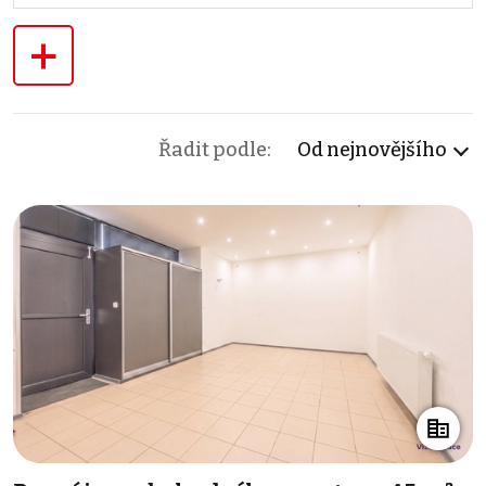
+
Řadit podle:
Od nejnovějšího