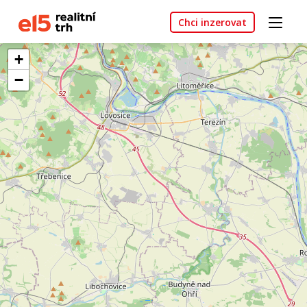
Chci inzerovat
+
−