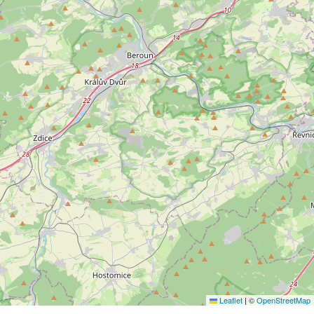
Leaflet
|
©
OpenStreetMap