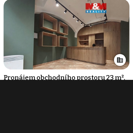
Pronájem obchodního prostoru 23 m²,
Slaný
15 000 Kč za měsíc
(7 826 Kč za m²/rok)
Typ
obchodní prostory
Plocha
23 m²