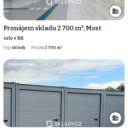
Pronájem skladu 2 700 m², Most
info v RK
Typ
sklady
Plocha
2 700 m²