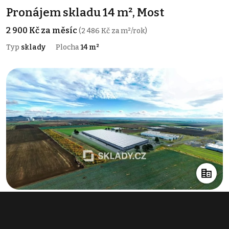
Pronájem skladu 14 m², Most
2 900 Kč za měsíc
(2 486 Kč za m²/rok)
Typ
sklady
Plocha
14 m²
Pronájem skladu 9 330 m², Most
info v RK