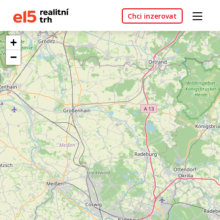
Chci inzerovat
+
−