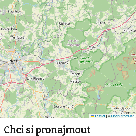
Leaflet
|
©
OpenStreetMap
Chci si pronajmout