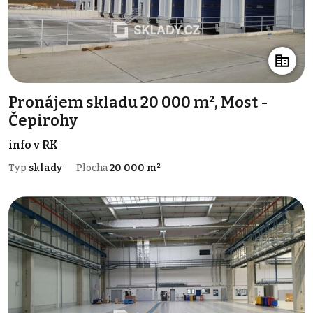
Pronájem skladu 20 000 m², Most -
Čepirohy
info v RK
Typ
sklady
Plocha
20 000 m²