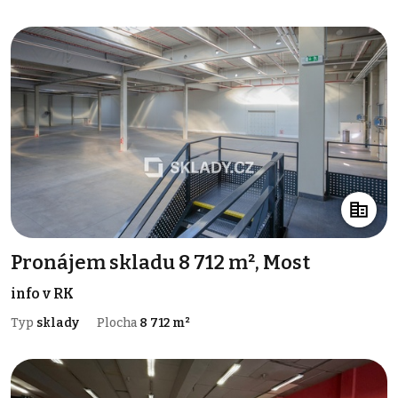
Pronájem skladu 8 712 m², Most
info v RK
Typ
sklady
Plocha
8 712 m²