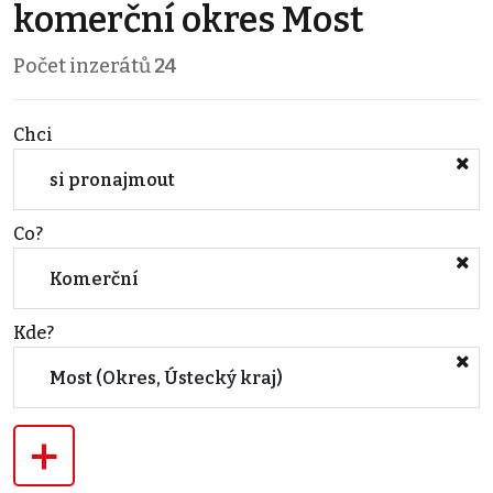
komerční okres Most
Počet inzerátů
24
Chci
si pronajmout
Co?
Komerční
Kde?
Most (Okres, Ústecký kraj)
+