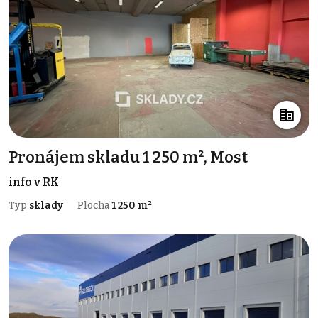
Pronájem skladu 1 250 m², Most
info v RK
Typ
sklady
Plocha
1 250 m²