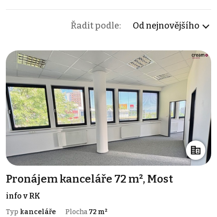
Řadit podle:
Od nejnovějšího
Pronájem kanceláře 72 m², Most
info v RK
Typ
kanceláře
Plocha
72 m²