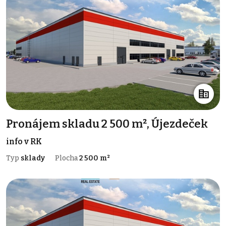
Pronájem skladu 2 500 m², Újezdeček
info v RK
Typ
sklady
Plocha
2 500 m²