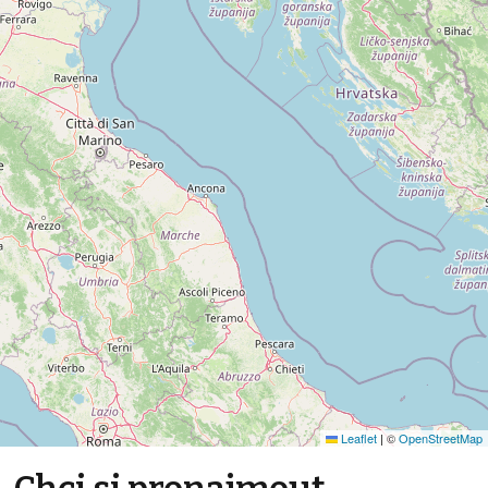
Leaflet
|
©
OpenStreetMap