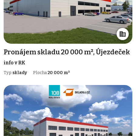
Pronájem skladu 20 000 m², Újezdeček
info v RK
Typ
sklady
Plocha
20 000 m²