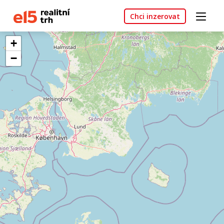
Chci inzerovat
+
−