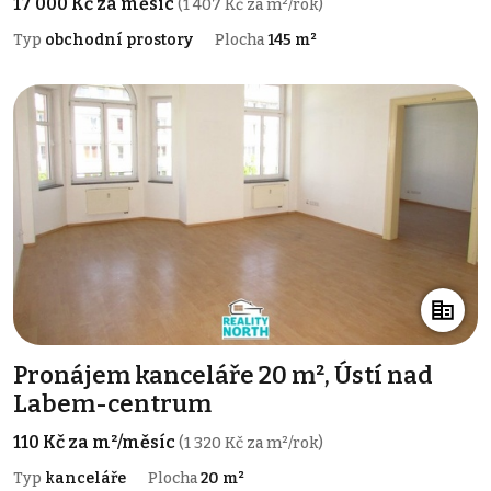
17 000 Kč za měsíc
(1 407 Kč za m²/rok)
Typ
obchodní prostory
Plocha
145 m²
Pronájem kanceláře 20 m², Ústí nad
Labem-centrum
110 Kč za m²/měsíc
(1 320 Kč za m²/rok)
Typ
kanceláře
Plocha
20 m²