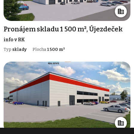
Pronájem skladu 1 500 m², Újezdeček
info v RK
Typ
sklady
Plocha
1 500 m²