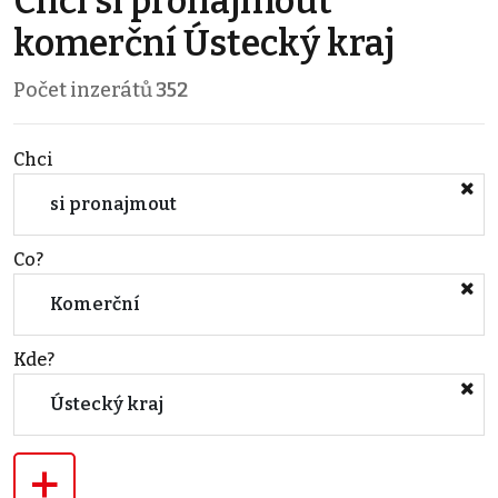
Chci si pronajmout
komerční Ústecký kraj
Počet inzerátů
352
Chci
si pronajmout
Co?
Komerční
Kde?
Ústecký kraj
+