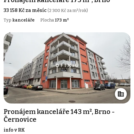
33 158 Kč za měsíc
(2 300 Kč za m²/rok)
Typ
kanceláře
Plocha
173 m²
Pronájem kanceláře 143 m², Brno -
Černovice
info v RK