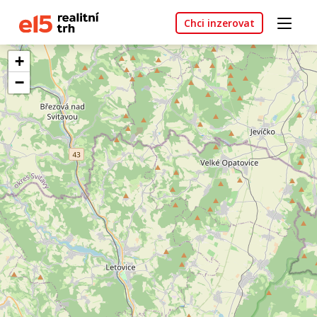
Chci inzerovat
+
−