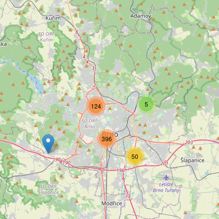
5
124
396
50