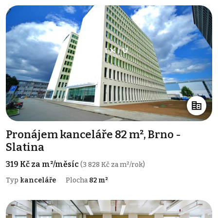
Pronájem kanceláře 82 m², Brno -
Slatina
319 Kč za m²/měsíc
(3 828 Kč za m²/rok)
Typ
kanceláře
Plocha
82 m²