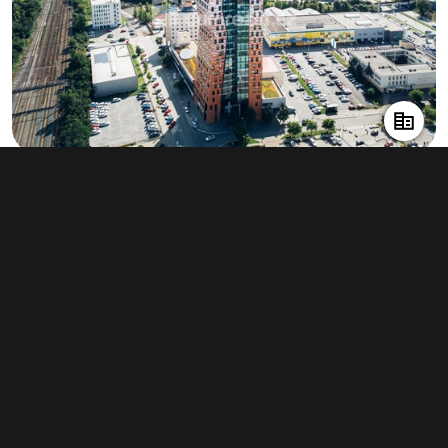
Pronájem kanceláře 71 m², Brno
22 500 Kč za měsíc
(3 803 Kč za m²/rok)
Typ
kanceláře
Plocha
71 m²