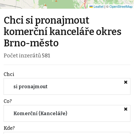
Leaflet
|
©
OpenStreetMap
Chci si pronajmout
komerční kanceláře okres
Brno-město
Počet inzerátů
581
Chci
si pronajmout
Co?
Komerční (Kanceláře)
Kde?