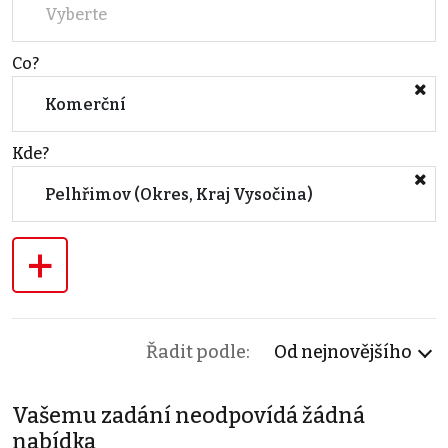
Vyberte
Co?
Komerční
Kde?
Pelhřimov (Okres, Kraj Vysočina)
+
Řadit podle:
Od nejnovějšího
Vašemu zadání neodpovídá žádná
nabídka