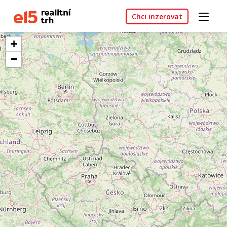
Chci inzerovat
+
−