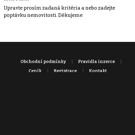
Upravte prosím zadaná kritéria a nebo zadejte
poptávku nemovitosti. Děkujeme
Obchodní podmínky
Pravidla inzerce
Ceník
Registrace
Kontakt
© 2022 - 2026 Copyright CZECH NEWS CENTER a.s. a dodavatelé
obsahu |
Autorská práva k publikovaným materiálům
|
Podmínky pro
užívání služby informační společnosti
|
Informace o zpracování
osobních údajů
|
Cookies
|
Nastavení soukromí
|
Vlastnická
struktura
|
Jednotné kontaktní místo / Single Point of Contact
|
Podat
oznámení