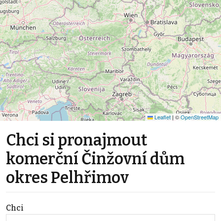
Leaflet
|
©
OpenStreetMap
Chci si pronajmout
komerční Činžovní dům
okres Pelhřimov
Chci