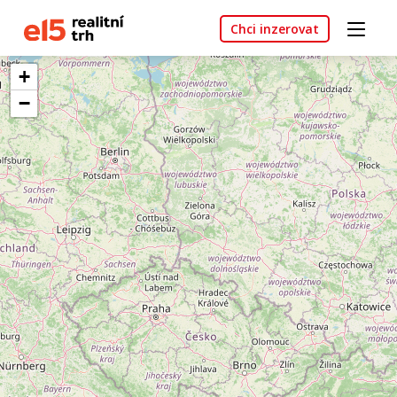
Chci inzerovat
+
−