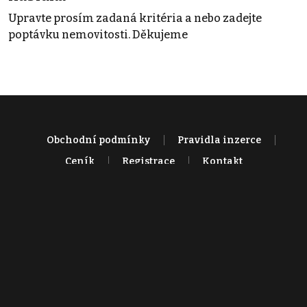
Upravte prosím zadaná kritéria a nebo zadejte
poptávku nemovitosti. Děkujeme
Obchodní podmínky
Pravidla inzerce
Ceník
Registrace
Kontakt
© 2022 - 2026 Copyright CZECH NEWS CENTER a.s. a dodavatelé
obsahu |
Autorská práva k publikovaným materiálům
|
Podmínky pro
užívání služby informační společnosti
|
Informace o zpracování
osobních údajů
|
Cookies
|
Nastavení soukromí
|
Vlastnická
struktura
|
Jednotné kontaktní místo / Single Point of Contact
|
Podat
oznámení