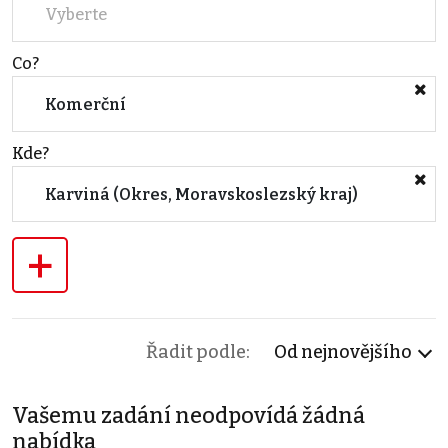
Vyberte
Co?
Komerční
Kde?
Karviná (Okres, Moravskoslezský kraj)
+
Řadit podle:
Od nejnovějšího
Vašemu zadání neodpovídá žádná
nabídka