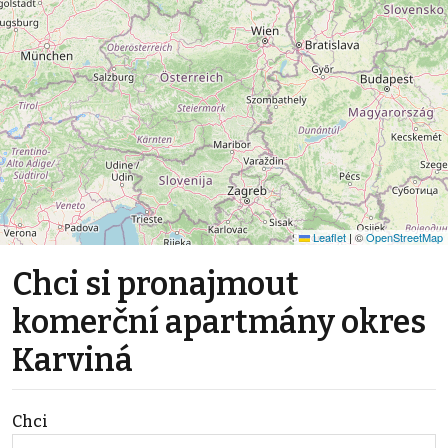
Leaflet
|
©
OpenStreetMap
Chci si pronajmout
komerční apartmány okres
Karviná
Chci