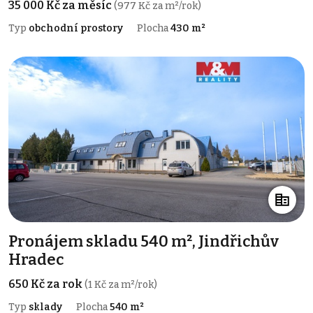
35 000 Kč za měsíc
(977 Kč za m²/rok)
Typ
obchodní prostory
Plocha
430 m²
Pronájem skladu 540 m², Jindřichův
Hradec
650 Kč za rok
(1 Kč za m²/rok)
Typ
sklady
Plocha
540 m²