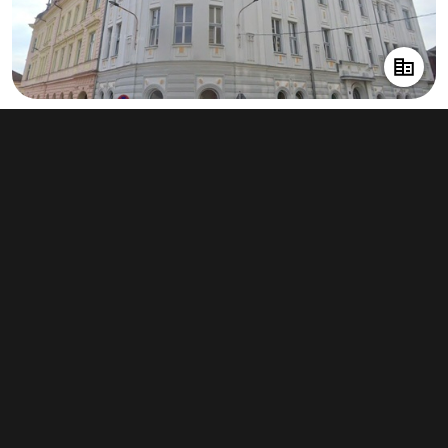
Pronájem kanceláře 56 m², Jindřichův
Hradec
info v RK
Typ
kanceláře
Plocha
56 m²