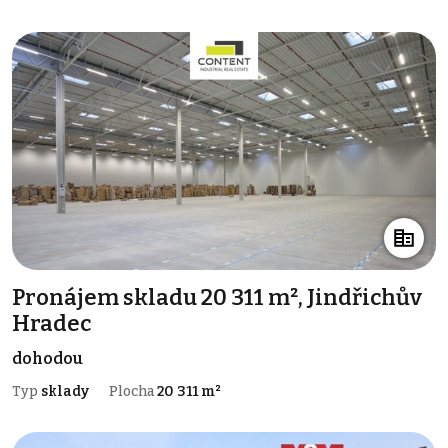
Pronájem skladu 20 311 m², Jindřichův
Hradec
dohodou
Typ
sklady
Plocha
20 311 m²