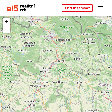
Chci inzerovat
+
−