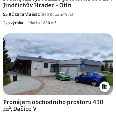
Jindřichův Hradec - Otín
55 Kč za m²/měsíc
(660 Kč za m²/rok)
Typ
výroba
Plocha
1 850 m²
Pronájem obchodního prostoru 430
m², Dačice V