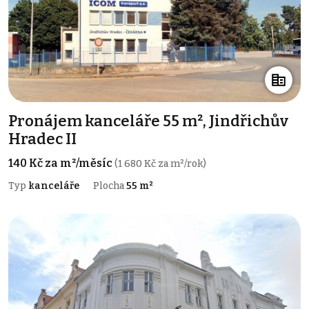
Pronájem kanceláře 55 m², Jindřichův
Hradec II
140 Kč za m²/měsíc
(1 680 Kč za m²/rok)
Typ
kanceláře
Plocha
55 m²