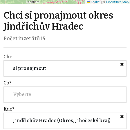
Leaflet
|
©
OpenStreetMap
Chci si pronajmout okres
Jindřichův Hradec
Počet inzerátů
15
Chci
si pronajmout
Co?
Vyberte
Kde?
Jindřichův Hradec (Okres, Jihočeský kraj)