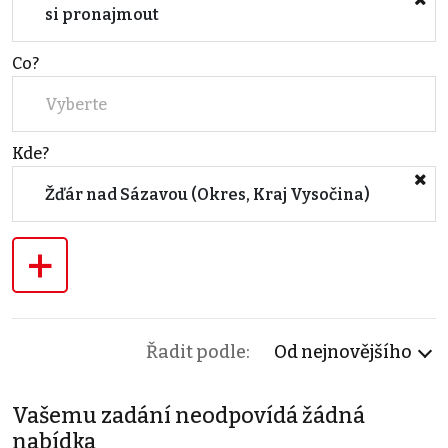
si pronajmout
Co?
Vyberte
Kde?
Žďár nad Sázavou (Okres, Kraj Vysočina)
+
Řadit podle:
Od nejnovějšího
Vašemu zadání neodpovídá žádná
nabídka