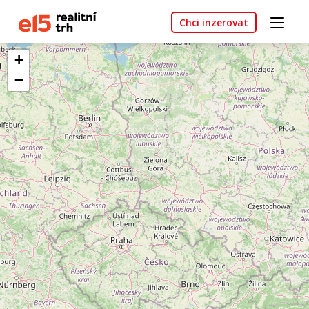
Chci inzerovat
+
−