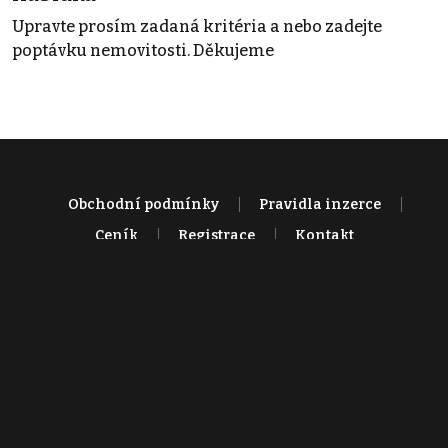
Upravte prosím zadaná kritéria a nebo zadejte
poptávku nemovitosti. Děkujeme
Obchodní podmínky
Pravidla inzerce
Ceník
Registrace
Kontakt
© 2022 - 2026 Copyright CZECH NEWS CENTER a.s. a dodavatelé
obsahu |
Autorská práva k publikovaným materiálům
|
Podmínky pro
užívání služby informační společnosti
|
Informace o zpracování
osobních údajů
|
Cookies
|
Nastavení soukromí
|
Vlastnická
struktura
|
Jednotné kontaktní místo / Single Point of Contact
|
Podat
oznámení