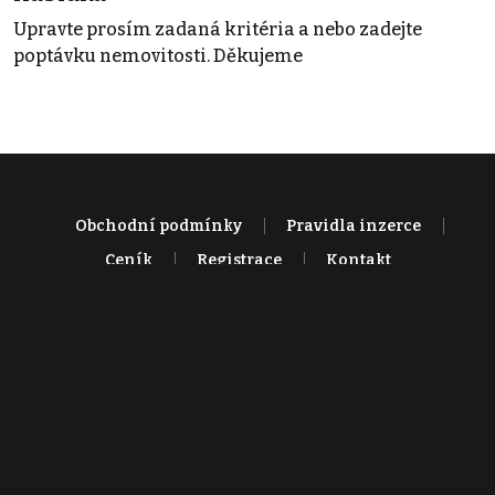
Upravte prosím zadaná kritéria a nebo zadejte
poptávku nemovitosti. Děkujeme
Obchodní podmínky
Pravidla inzerce
Ceník
Registrace
Kontakt
© 2022 - 2026 Copyright CZECH NEWS CENTER a.s. a dodavatelé
obsahu |
Autorská práva k publikovaným materiálům
|
Podmínky pro
užívání služby informační společnosti
|
Informace o zpracování
osobních údajů
|
Cookies
|
Nastavení soukromí
|
Vlastnická
struktura
|
Jednotné kontaktní místo / Single Point of Contact
|
Podat
oznámení