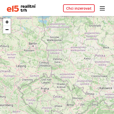
Chci inzerovat
+
−