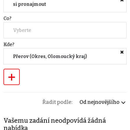
si pronajmout
Co?
Vyberte
Kde?
Přerov (Okres, Olomoucký kraj)
+
Řadit podle:
Od nejnovějšího
Vašemu zadání neodpovídá žádná
nabídka