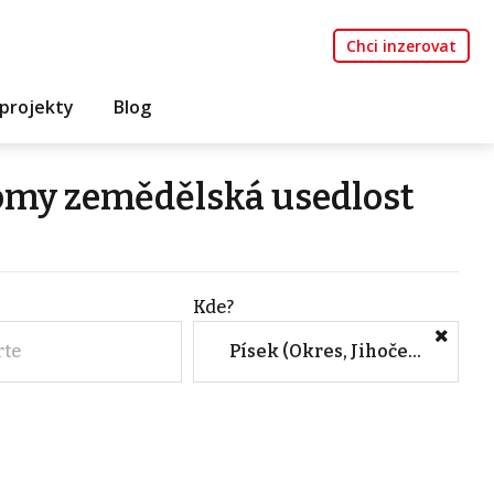
Chci inzerovat
projekty
Blog
domy zemědělská usedlost
Kde?
rte
Písek (Okres, Jihočeský kraj)