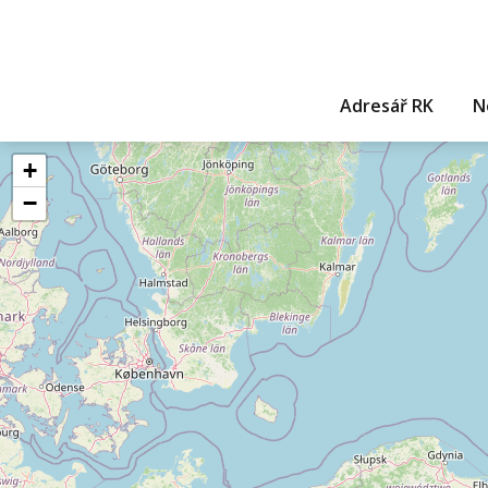
Adresář RK
N
+
−