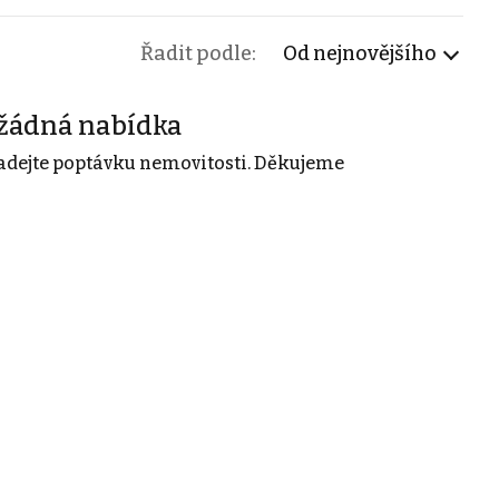
Řadit podle:
Od nejnovějšího
žádná nabídka
adejte poptávku nemovitosti. Děkujeme