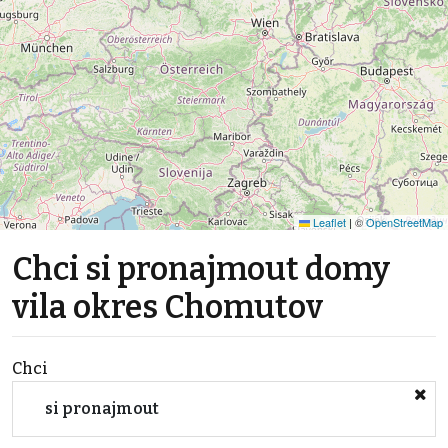
Leaflet
|
©
OpenStreetMap
Chci si pronajmout domy
vila okres Chomutov
Chci
si pronajmout