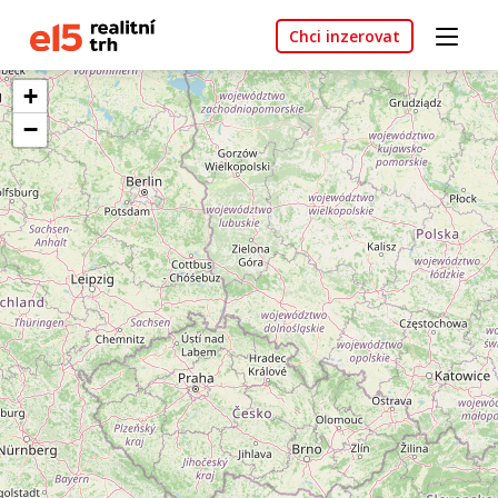
Chci inzerovat
+
−