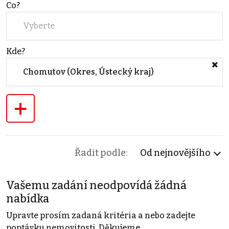
Co?
Vyberte
Kde?
Chomutov (Okres, Ústecký kraj)
+
Řadit podle:
Od nejnovějšího
Vašemu zadání neodpovídá žádná
nabídka
Upravte prosím zadaná kritéria a nebo zadejte
poptávku nemovitosti. Děkujeme