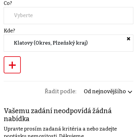
Co?
Vyberte
Kde?
Klatovy (Okres, Plzeňský kraj)
+
Řadit podle:
Od nejnovějšího
Vašemu zadání neodpovídá žádná
nabídka
Upravte prosím zadaná kritéria a nebo zadejte
poptávku nemovitosti. Děkujeme