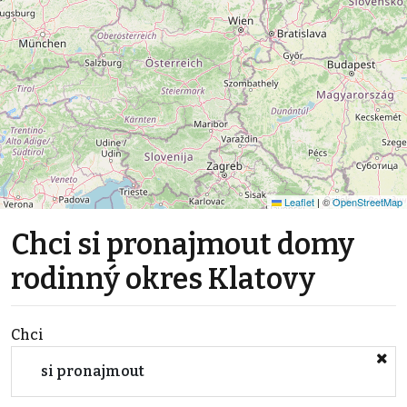
Leaflet
|
©
OpenStreetMap
Chci si pronajmout domy
rodinný okres Klatovy
Chci
si pronajmout