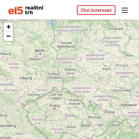
Chci inzerovat
+
−