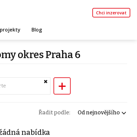
Chci inzerovat
projekty
Blog
omy okres Praha 6
+
rte
Řadit podle:
Od nejnovějšího
žádná nabídka