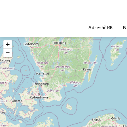
Adresář RK
N
+
−