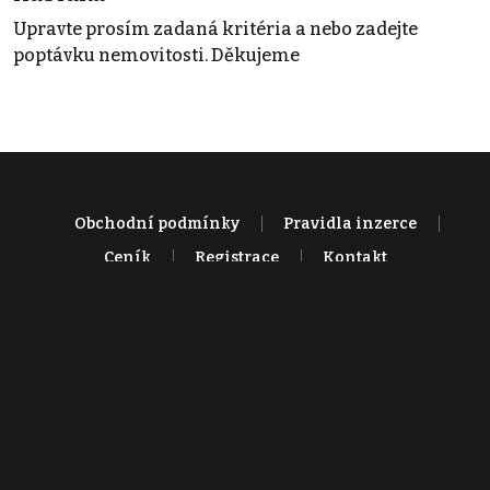
Upravte prosím zadaná kritéria a nebo zadejte
poptávku nemovitosti. Děkujeme
Obchodní podmínky
Pravidla inzerce
Ceník
Registrace
Kontakt
© 2022 - 2026 Copyright CZECH NEWS CENTER a.s. a dodavatelé
obsahu |
Autorská práva k publikovaným materiálům
|
Podmínky pro
užívání služby informační společnosti
|
Informace o zpracování
osobních údajů
|
Cookies
|
Nastavení soukromí
|
Vlastnická
struktura
|
Jednotné kontaktní místo / Single Point of Contact
|
Podat
oznámení