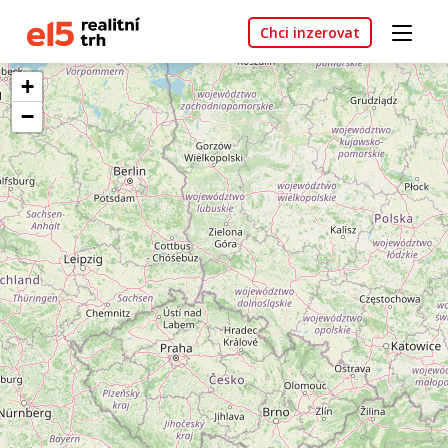
Chci inzerovat
+
−