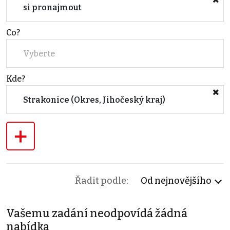
si pronajmout
Co?
Vyberte
Kde?
Strakonice (Okres, Jihočeský kraj)
+
Řadit podle:
Od nejnovějšího
Vašemu zadání neodpovídá žádná
nabídka