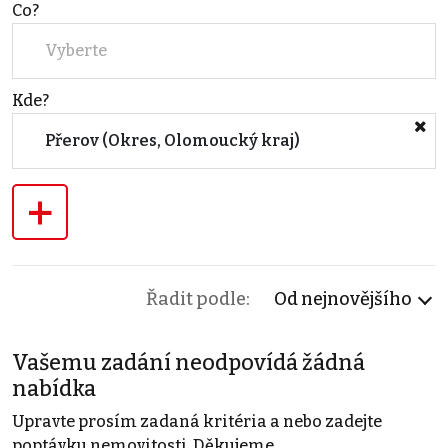
Co?
Vyberte
Kde?
Přerov (Okres, Olomoucký kraj)
+
Řadit podle:
Od nejnovějšího
Vašemu zadání neodpovídá žádná
nabídka
Upravte prosím zadaná kritéria a nebo zadejte
poptávku nemovitosti. Děkujeme