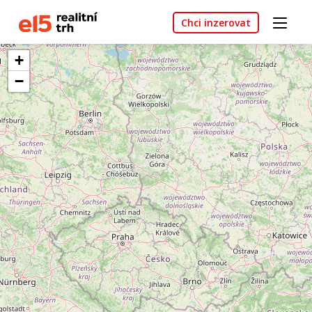
Chci inzerovat
+
−