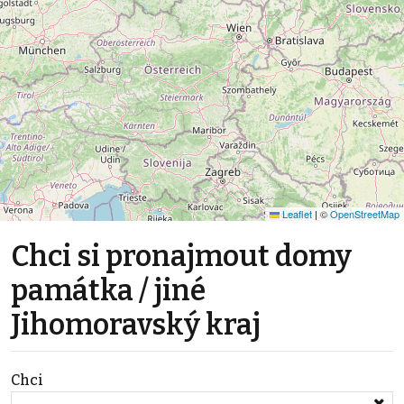
Leaflet
|
©
OpenStreetMap
Chci si pronajmout domy
památka / jiné
Jihomoravský kraj
Chci