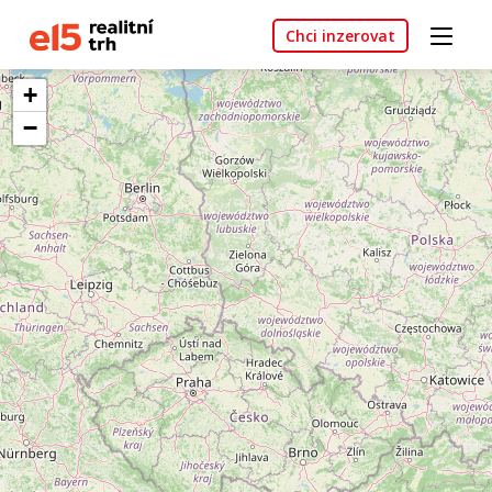
Chci inzerovat
+
−