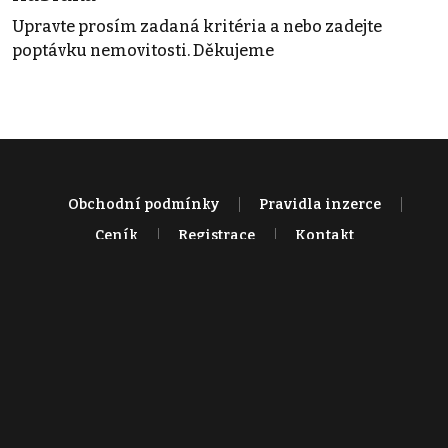
Upravte prosím zadaná kritéria a nebo zadejte
poptávku nemovitosti. Děkujeme
Obchodní podmínky
Pravidla inzerce
Ceník
Registrace
Kontakt
© 2022 - 2026 Copyright CZECH NEWS CENTER a.s. a dodavatelé
obsahu |
Autorská práva k publikovaným materiálům
|
Podmínky pro
užívání služby informační společnosti
|
Informace o zpracování
osobních údajů
|
Cookies
|
Nastavení soukromí
|
Vlastnická
struktura
|
Jednotné kontaktní místo / Single Point of Contact
|
Podat
oznámení