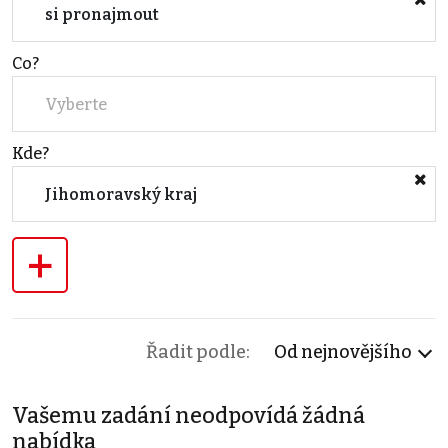
si pronajmout
Co?
Vyberte
Kde?
Jihomoravský kraj
+
Řadit podle:
Od nejnovějšího
Vašemu zadání neodpovídá žádná
nabídka