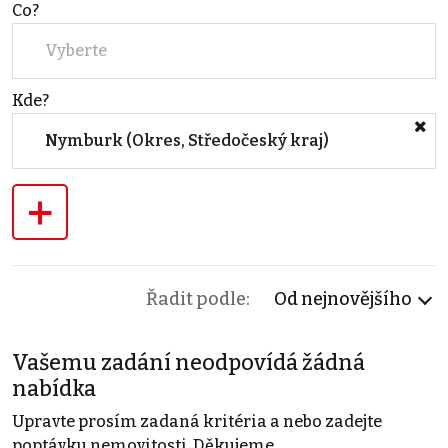
Co?
Vyberte
Kde?
Nymburk (Okres, Středočeský kraj)
+
Řadit podle:
Od nejnovějšího
Vašemu zadání neodpovídá žádná
nabídka
Upravte prosím zadaná kritéria a nebo zadejte
poptávku nemovitosti. Děkujeme