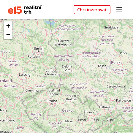
Chci inzerovat
+
−