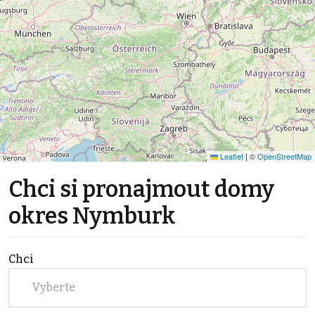
Leaflet
|
©
OpenStreetMap
Chci si pronajmout domy
okres Nymburk
Chci
Vyberte