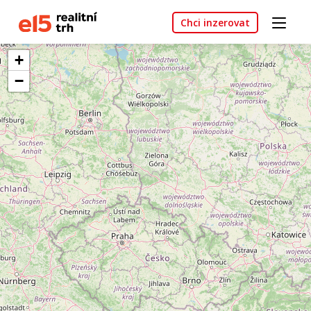
Chci inzerovat
+
−