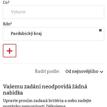
Co?
Vyberte
Kde?
Pardubický kraj
+
Řadit podle:
Od nejnovějšího
Vašemu zadání neodpovídá žádná
nabídka
Upravte prosím zadaná kritéria a nebo zadejte
poptávku nemovitosti. Děkujeme