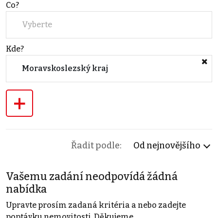
Co?
Vyberte
Kde?
Moravskoslezský kraj
+
Řadit podle:
Od nejnovějšího
Vašemu zadání neodpovídá žádná
nabídka
Upravte prosím zadaná kritéria a nebo zadejte
poptávku nemovitosti. Děkujeme