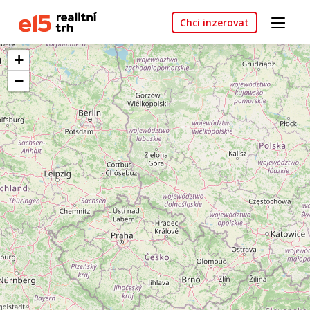
Chci inzerovat
+
−