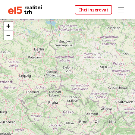
Chci inzerovat
+
−