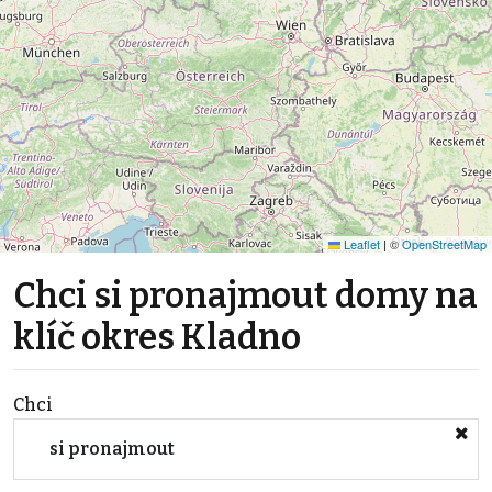
Leaflet
|
©
OpenStreetMap
Chci si pronajmout domy na
klíč okres Kladno
Chci
si pronajmout