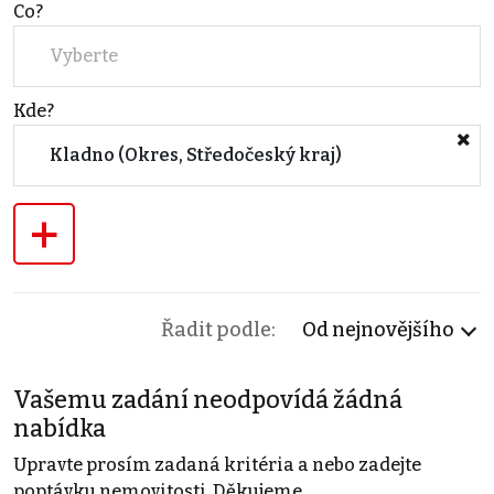
Co?
Vyberte
Kde?
Kladno (Okres, Středočeský kraj)
+
Řadit podle:
Od nejnovějšího
Vašemu zadání neodpovídá žádná
nabídka
Upravte prosím zadaná kritéria a nebo zadejte
poptávku nemovitosti. Děkujeme