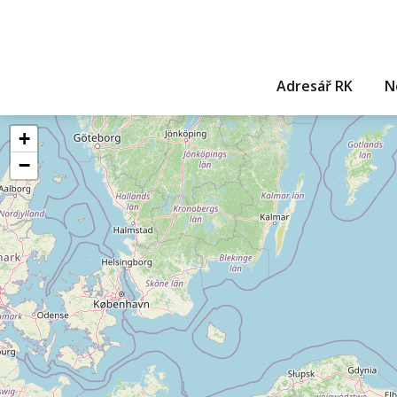
Adresář RK
N
+
−