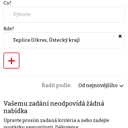
Co?
Vyberte
Kde?
Teplice (Okres, Ústecký kraj)
+
Řadit podle:
Od nejnovějšího
Vašemu zadání neodpovídá žádná
nabídka
Upravte prosím zadaná kritéria a nebo zadejte
poptávku nemovitosti. Děkujeme