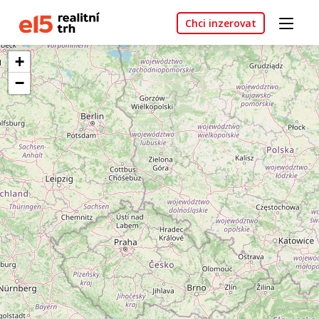
Chci inzerovat
+
−