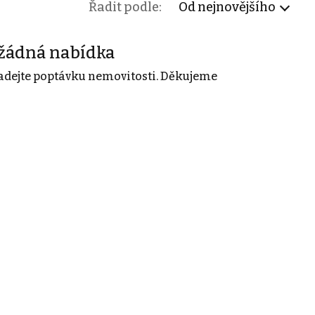
Řadit podle:
Od nejnovějšího
žádná nabídka
adejte poptávku nemovitosti. Děkujeme