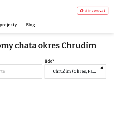
Chci inzerovat
projekty
Blog
domy chata okres Chrudim
Kde?
rte
Chrudim (Okres, Pardubický kraj)