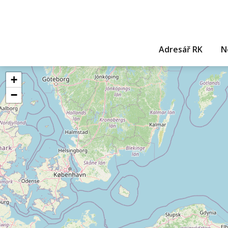
Adresář RK
N
+
−