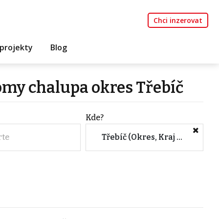
Chci inzerovat
projekty
Blog
omy chalupa okres Třebíč
Kde?
rte
Třebíč (Okres, Kraj Vysočina)