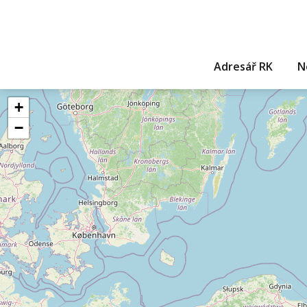
Adresář RK
N
+
−