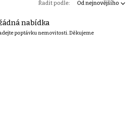
Řadit podle:
Od nejnovějšího
žádná nabídka
adejte poptávku nemovitosti. Děkujeme