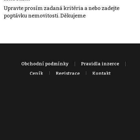
Upravte prosím zadaná kritéria a nebo zadejte
poptávku nemovitosti. Děkujeme
Obchodní podmínky
Pravidla inzerce
Ceník
Registrace
Kontakt
© 2022 - 2026 Copyright CZECH NEWS CENTER a.s. a dodavatelé
obsahu |
Autorská práva k publikovaným materiálům
|
Podmínky pro
užívání služby informační společnosti
|
Informace o zpracování
osobních údajů
|
Cookies
|
Nastavení soukromí
|
Vlastnická
struktura
|
Jednotné kontaktní místo / Single Point of Contact
|
Podat
oznámení