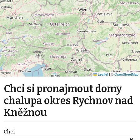
Leaflet
|
©
OpenStreetMap
Chci si pronajmout domy
chalupa okres Rychnov nad
Kněžnou
Chci