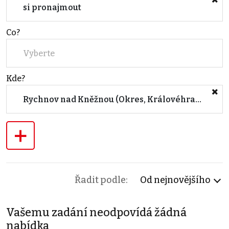
si pronajmout
Co?
Vyberte
Kde?
Rychnov nad Kněžnou (Okres, Královéhradecký kraj)
+
Řadit podle:
Od nejnovějšího
Vašemu zadání neodpovídá žádná
nabídka