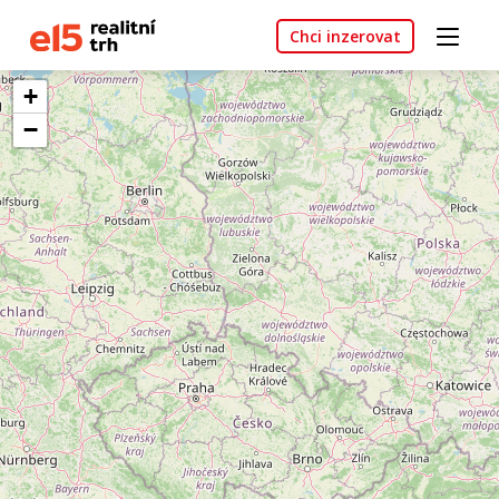
Chci inzerovat
+
−