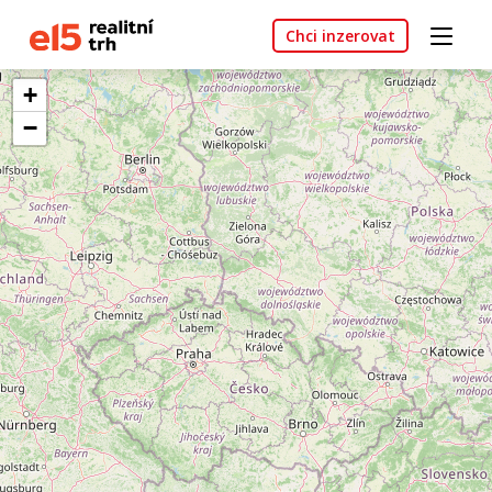
Chci inzerovat
+
−