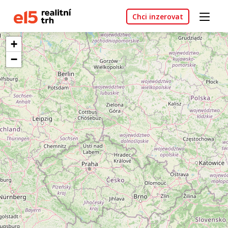
Chci inzerovat
+
−