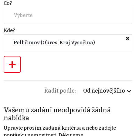
Co?
Vyberte
Kde?
Pelhřimov (Okres, Kraj Vysočina)
+
Řadit podle:
Od nejnovějšího
Vašemu zadání neodpovídá žádná
nabídka
Upravte prosím zadaná kritéria a nebo zadejte
poptávku nemovitosti. Děkujeme