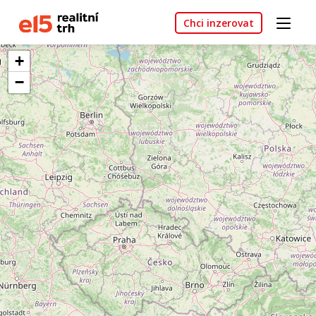
Chci inzerovat
+
−