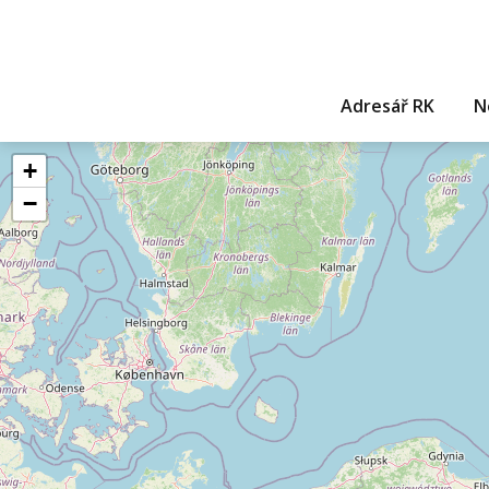
Adresář RK
N
+
−