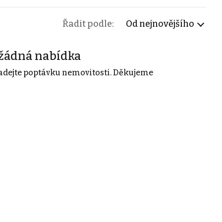
Řadit podle:
Od nejnovějšího
žádná nabídka
adejte poptávku nemovitosti. Děkujeme