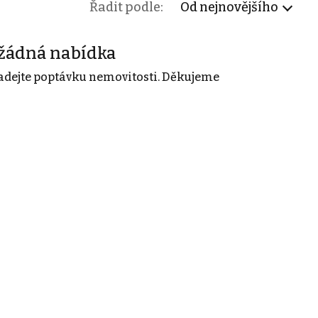
Řadit podle:
Od nejnovějšího
žádná nabídka
adejte poptávku nemovitosti. Děkujeme