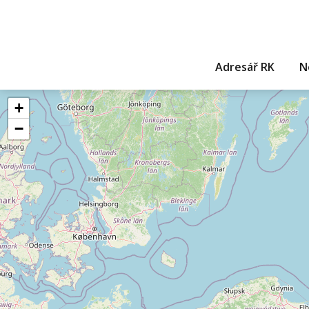
Adresář RK
N
+
−