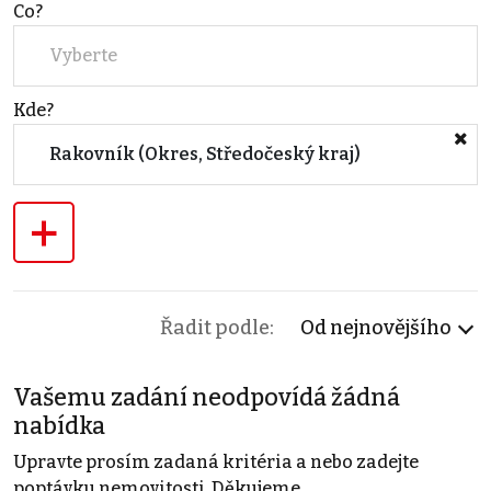
Co?
Vyberte
Kde?
Rakovník (Okres, Středočeský kraj)
+
Řadit podle:
Od nejnovějšího
Vašemu zadání neodpovídá žádná
nabídka
Upravte prosím zadaná kritéria a nebo zadejte
poptávku nemovitosti. Děkujeme