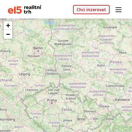
Chci inzerovat
+
−