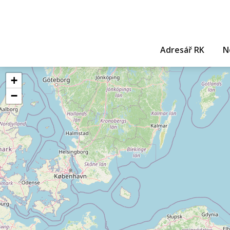
Adresář RK
N
+
−