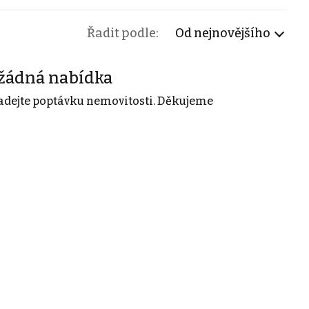
Řadit podle:
Od nejnovějšího
žádná nabídka
adejte poptávku nemovitosti. Děkujeme